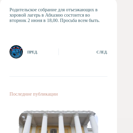
Художественная
Родительское собрание для отъезжающих в
студия
хоровой лагерь в Абхазию состоится во
вторник 2 июня в 18,00. Просьба всем быть.
Музыкальное
отделение
Психологическая
Служба
Тьюторская
ПРЕД.
СЛЕД.
служба
Последние публикации