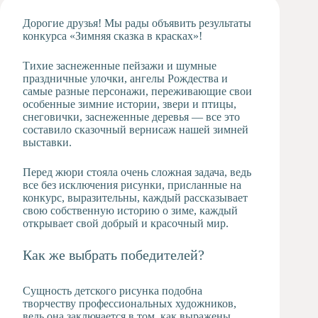
Художественная
Дорогие друзья! Мы рады объявить результаты
студия
конкурса «Зимняя сказка в красках»!
Музыкальное
отделение
Тихие заснеженные пейзажи и шумные
праздничные улочки, ангелы Рождества и
Психологическая
самые разные персонажи, переживающие свои
Служба
особенные зимние истории, звери и птицы,
Тьюторская
снеговички, заснеженные деревья — все это
служба
составило сказочный вернисаж нашей зимней
выставки.
Перед жюри стояла очень сложная задача, ведь
все без исключения рисунки, присланные на
конкурс, выразительны, каждый рассказывает
свою собственную историю о зиме, каждый
открывает свой добрый и красочный мир.
Как же выбрать победителей?
Сущность детского рисунка подобна
творчеству профессиональных художников,
ведь она заключается в том, как выражены