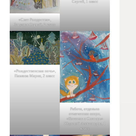
Сергей, 1 класс
«Свет Рождества»,
Загуляев Сергей, 2 класс
«Рождественская ночь»,
Павлова Мария, 2 класс
Работа, отдельно
отмеченная жюри,
«Котенок и Снегирь»
Юдаевой Александры, 1
класс