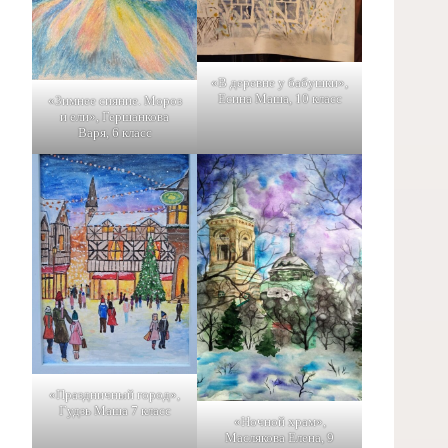
«В деревне у бабушки»,
Есина Маша, 10 класс
«Зимнее сияние. Мороз
и ели», Гершанкова
Варя, 6 класс
«Праздничный город»,
Гудзь Маша 7 класс
«Ночной храм»,
Маслякова Елена, 9