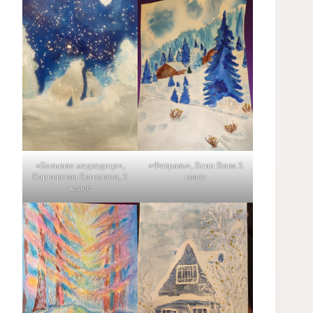
«Большая медведица»,
«Февраль», Есин Вова 5
Карчевская Елизавета, 5
класс
класс