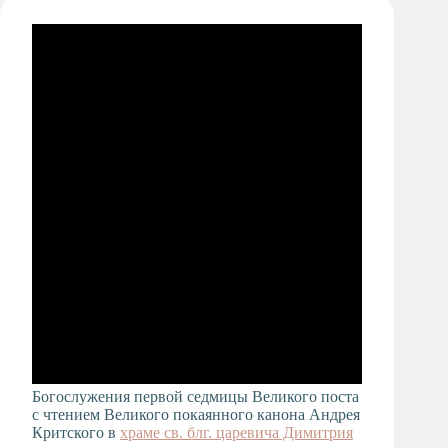
Художественная
студия
Музыкальное
отделение
Психологическая
Служба
Тьюторская
служба
Богослужения первой седмицы Великого поста
с чтением Великого покаянного канона Андрея
Критского в
храме св. блг. царевича Димитрия