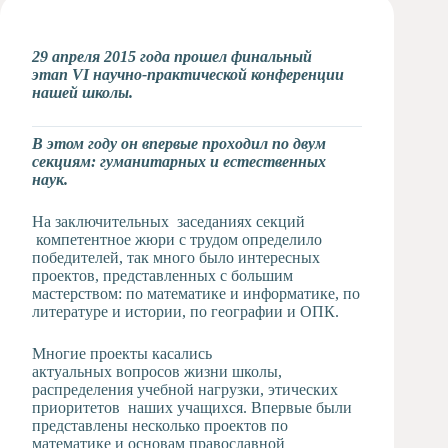
Художественная
студия
29 апреля 2015 года прошел финальный
Музыкальное
этап VI научно-практической конференции
отделение
нашей школы.
Психологическая
Служба
В этом году он впервые проходил по двум
Тьюторская
секциям: гуманитарных и естественных
служба
наук.
На заключительных заседаниях секций
компетентное жюри с трудом определило
победителей, так много было интересных
проектов, представленных с большим
мастерством: по математике и информатике, по
литературе и истории, по географии и ОПК.
Многие проекты касались
актуальных вопросов жизни школы,
распределения учебной нагрузки, этических
приоритетов наших учащихся. Впервые были
представлены несколько проектов по
математике и основам православной