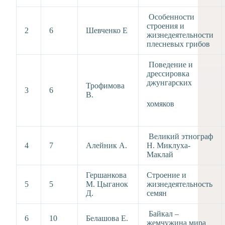
Особенности
строения и
2
6
Шевченко Е
жизнедеятельности
плесневых грибов
Поведение и
дрессировка
джунгарских
Трофимова
3
6
В.
хомяков
Великий этнограф
4
7
Алейник А.
Н. Миклуха-
Маклай
Гершанкова
Строение и
5
5
М. Цыганок
жизнедеятельность
Д.
семян
Байкал –
6
10
Белашова Е.
жемчужина мира