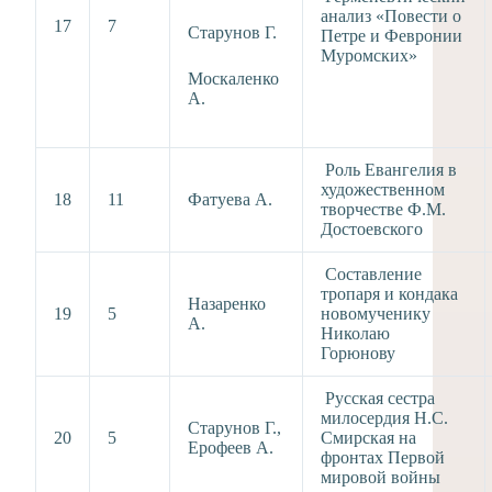
анализ «Повести о
17
7
Старунов Г.
Петре и Февронии
Муромских»
Москаленко
А.
Роль Евангелия в
художественном
18
11
Фатуева А.
творчестве Ф.М.
Достоевского
Составление
тропаря и кондака
Назаренко
19
5
новомученику
А.
Николаю
Горюнову
Русская сестра
милосердия Н.С.
Старунов Г.,
20
5
Смирская на
Ерофеев А.
фронтах Первой
мировой войны