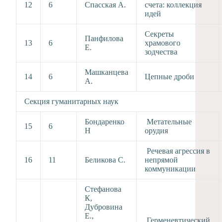
12
6
Спасская А.
счета: коллекция
идей
Секреты
Панфилова
13
6
храмового
Е.
зодчества
Машканцева
14
6
Цепные дроби
А.
Секция гуманитарных наук
Бондаренко
Метательные
15
6
Н
орудия
Речевая агрессия в
16
11
Беликова С.
непрямой
коммуникации
Стефанова
К,
Дубровина
Е.,
Герменевтический