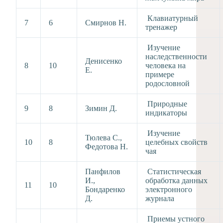
Клавиатурный
7
6
Смирнов Н.
тренажер
Изучение
наследственности
Денисенко
8
10
человека на
Е.
примере
родословной
Природные
9
8
Зимин Д.
индикаторы
Изучение
Тюлева С.,
10
8
целебных свойств
Федотова Н.
чая
Панфилов
Статистическая
И.,
обработка данных
11
10
Бондаренко
электронного
Д.
журнала
Приемы устного