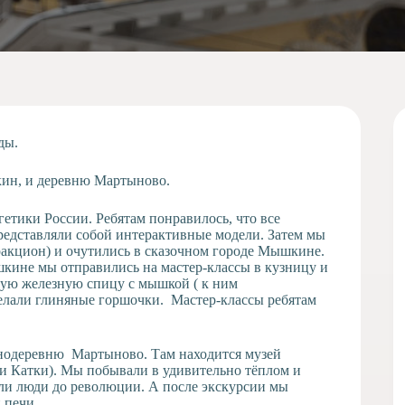
ды.
кин, и деревню Мартыново.
етики России. Ребятам понравилось, что все
редставляли собой интерактивные модели. Затем мы
тракцион) и очутились в сказочном городе Мышкине.
кине мы отправились на мастер-классы в кузницу и
вую железную спицу с мышкой ( к ним
сделали глиняные горшочки. Мастер-классы ребятам
тнодеревню Мартыново. Там находится музей
ки Катки). Мы побывали в удивительно тёплом и
или люди до революции. А после экскурсии мы
 печи.