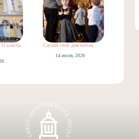
 класса
Сделай свой дом небом
Поздрав
нашей ш
14 июля, 2026
Лаврухин
Спасску
Таинств
14 