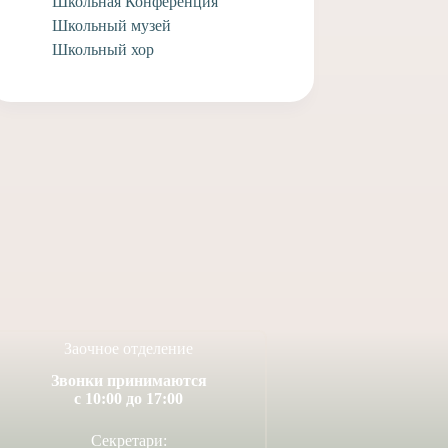
Школьная Конференция
Школьный музей
Школьный хор
ляем выпускников
Поздравляем учащегося
колы Федора
заочного отделения Анри
а и Елизавету
А. с творческими
ю с совершившимся
достижениями!
ом Венчания!
14 июля, 2026
июля, 2026
Заочное отделение
Звонки принимаются
с 10:00 до 17:00