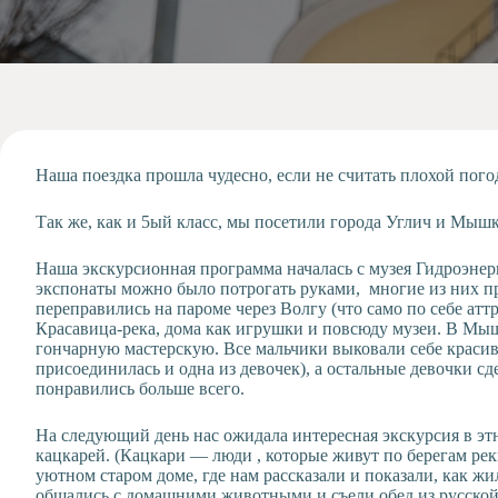
Допобразование
Проекты
Творчество
Художественная
студия
Музыкальное
отделение
Наша поездка прошла чудесно, если не считать плохой пого
Психологическая
Так же, как и 5ый класс, мы посетили города Углич и Мыш
Служба
Тьюторская
Наша экскурсионная программа началась с музея Гидроэнерг
служба
экспонаты можно было потрогать руками, многие из них п
переправились на пароме через Волгу (что само по себе ат
Красавица-река, дома как игрушки и повсюду музеи. В Мыш
гончарную мастерскую. Все мальчики выковали себе краси
присоединилась и одна из девочек), а остальные девочки 
понравились больше всего.
На следующий день нас ожидала интересная экскурсия в э
кацкарей. (Кацкари — люди , которые живут по берегам ре
уютном старом доме, где нам рассказали и показали, как ж
общались с домашними животными и съели обед из русской