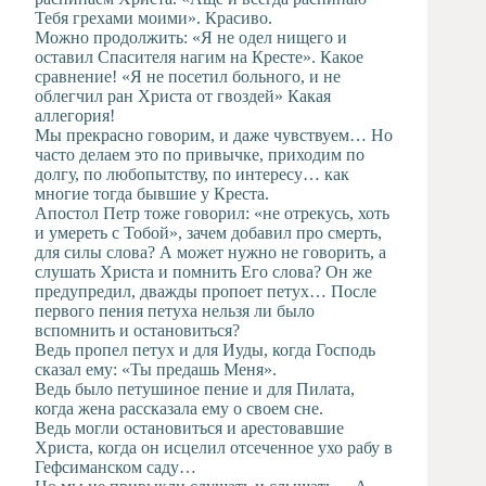
Тебя грехами моими». Красиво.
Можно продолжить: «Я не одел нищего и
оставил Спасителя нагим на Кресте». Какое
сравнение! «Я не посетил больного, и не
облегчил ран Христа от гвоздей» Какая
аллегория!
Мы прекрасно говорим, и даже чувствуем… Но
часто делаем это по привычке, приходим по
долгу, по любопытству, по интересу… как
многие тогда бывшие у Креста.
Апостол Петр тоже говорил: «не отрекусь, хоть
и умереть с Тобой», зачем добавил про смерть,
для силы слова? А может нужно не говорить, а
слушать Христа и помнить Его слова? Он же
предупредил, дважды пропоет петух… После
первого пения петуха нельзя ли было
вспомнить и остановиться?
Ведь пропел петух и для Иуды, когда Господь
сказал ему: «Ты предашь Меня».
Ведь было петушиное пение и для Пилата,
когда жена рассказала ему о своем сне.
Ведь могли остановиться и арестовавшие
Христа, когда он исцелил отсеченное ухо рабу в
Гефсиманском саду…