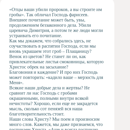
Художественная
«Отцы ваши убили пророков, а вы строите им
студия
гробы». Так обличал Господь фарисеев.
Внешнее почитание может быть, увы,
Музыкальное
продолжением беззаконного дела. Убили
отделение
царевича Димитрия, а потом те же люди могли
Психологическая
устраивать его почитание.
Служба
Как мы докажем, что собрались здесь, не
соучаствовать в распятии Господа, если мы
Тьюторская
вновь украшаем этот гроб – Плащаницу?
служба
Венок из цветов? Не станет ли он, как
привлекательные листья смоковницы, которую
Христос обрек на засыхание?
Благовония и каждение? И про них Господь
может повторить: «кадило ваше – мерзость для
Меня».
Всякие наши добрые дела и жертвы? Не
сравнит ли нас Господь с гробами
окрашенными, полными внутри всякой
нечистоты? Хорошо, если еще не закрадется
мысль, сколько сот пенязей вся наша
благотворительность стоит.
Наши слова Христу? Мы поем и произносим
много слов. Кажется, мы даже признаемся, что
распинаем Христа. «Аще и всегда распинаю