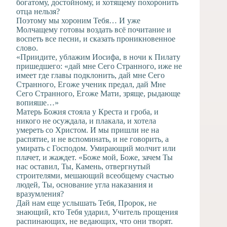
богатому, достойному, и хотящему похоронить
отца нельзя?
Поэтому мы хороним Тебя… И уже
Молчащему готовы воздать всё почитание и
воспеть все песни, и сказать проникновенное
слово.
«Приидите, ублажим Иосифа, в ночи к Пилату
пришедшего: «дай мне Сего Странного, иже не
имеет где главы подклонить, дай мне Сего
Странного, Егоже ученик предал, дай Мне
Сего Странного, Егоже Мати, зряще, рыдающе
вопияше…»
Матерь Божия стояла у Креста и гроба, и
никого не осуждала, и плакала, и хотела
умереть со Христом. И мы пришли не на
распятие, и не вспоминать, и не говорить, а
умирать с Господом. Умирающий молчит или
плачет, и жаждет. «Боже мой, Боже, зачем Ты
нас оставил, Ты, Камень, отвергнутый
строителями, мешающий всеобщему счастью
людей, Ты, основание угла наказания и
вразумления?
Дай нам еще услышать Тебя, Пророк, не
знающий, кто Тебя ударил, Учитель прощения
распинающих, не ведающих, что они творят.