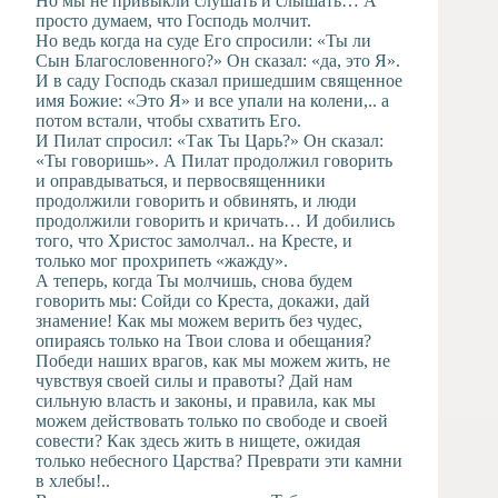
Но мы не привыкли слушать и слышать… А
просто думаем, что Господь молчит.
Но ведь когда на суде Его спросили: «Ты ли
Сын Благословенного?» Он сказал: «да, это Я».
И в саду Господь сказал пришедшим священное
имя Божие: «Это Я» и все упали на колени,.. а
потом встали, чтобы схватить Его.
И Пилат спросил: «Так Ты Царь?» Он сказал:
«Ты говоришь». А Пилат продолжил говорить
и оправдываться, и первосвященники
продолжили говорить и обвинять, и люди
продолжили говорить и кричать… И добились
того, что Христос замолчал.. на Кресте, и
только мог прохрипеть «жажду».
А теперь, когда Ты молчишь, снова будем
говорить мы: Сойди со Креста, докажи, дай
знамение! Как мы можем верить без чудес,
опираясь только на Твои слова и обещания?
Победи наших врагов, как мы можем жить, не
чувствуя своей силы и правоты? Дай нам
сильную власть и законы, и правила, как мы
можем действовать только по свободе и своей
совести? Как здесь жить в нищете, ожидая
только небесного Царства? Преврати эти камни
в хлебы!..