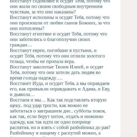
Восстанут содомляне и осудят Тебя, потому что
они жили по своим свободным внутренним
чувствам, за что они наказаны?
Восстанут исполины и осудят Тебя, потому что
они произошли от любви сынов Божиих, за что
они потоплены?
Восстанут египтяне и осудят Тебя, потому что
они заботились о благополучии своих
граждан…
Восстанут евреи, погибшие в пустыни, и
осудят Тебя, потому что они отлили золотого
тельца, чтобы не пропала вера.
Восстанут заколотые Твоим Илией, и осудят
Тебя, потому что они хотели дать людям во
время голода надежду….
Восстанет Иуда, и осудит Тебя, а мы оправдаем
его, как привыкли оправдывать и Адама, и Еву,
и дьявола…
Восстаем и мы… Как так подставлять вторую
щеку.. под удар трости, как можно не
заботиться о завтрашнем дне.. субботы покоя,
как так, если берут хитон, отдать и нижнюю
одежду, как так идти не одно поприще
распятия, но и взять с собой разбойника до рая?
Разбойнику и нищему с распутий можно, а