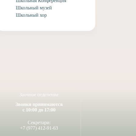
Школьная Конференция
Школьный музей
Школьный хор
м выпускников
Поздравляем учащегося
ы Федора
заочного отделения Анри
 Елизавету
А. с творческими
 совершившимся
достижениями!
енчания!
14 июля, 2026
я, 2026
Заочное отделение
Звонки принимаются
с 10:00 до 17:00
Секретари: