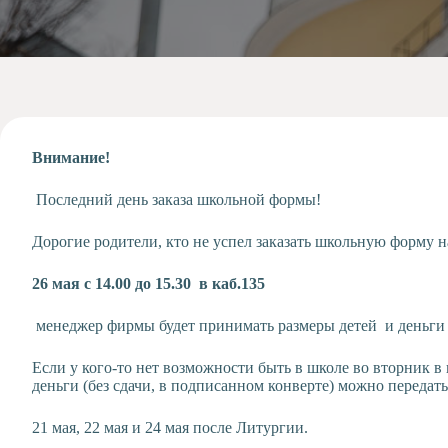
Допобразование
Проекты
Творчество
Художественная
студия
Музыкальное
отделение
Внимание!
Психологическая
Последний день заказа школьной формы!
Служба
Тьюторская
Дорогие родители, кто не успел заказать школьную форму 
служба
26 мая с 14.00 до 15.30 в каб.135
менеджер фирмы будет принимать размеры детей и деньги 
Если у кого-то нет возможности быть в школе во вторник в
деньги (без сдачи, в подписанном конверте) можно переда
21 мая, 22 мая и 24 мая после Литургии.