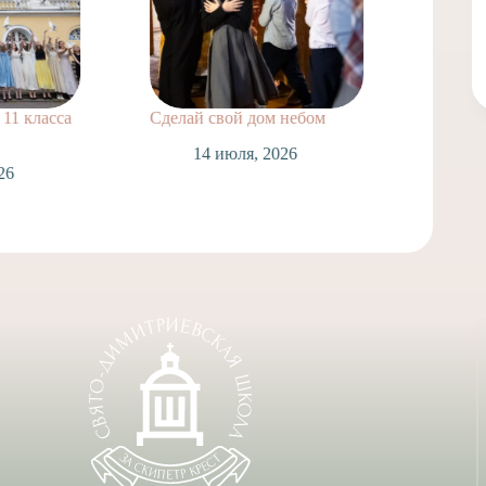
асса
Сделай свой дом небом
Поздравляе
нашей школ
14 июля, 2026
Лаврухина и
Спасскую с
Таинством В
14 июл