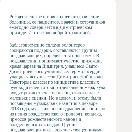
Художественная
студия
Рождественское и новогоднее поздравление
Музыкальное
больницы, ее пациентов, врачей и сотрудников
отделение
ежегодно совершается в Димитриевском
приходе. И это стало доброй традицией.
Психологическая
Служба
Заблаговременно силами волонтеров
Тьюторская
собираются подарки, составляются группы
служба
поздравляющих, определяется программа. В
поздравлении принимают участие прихожане
храма царевича Димитрия, учащиеся Свято-
Димитриевского училища сестер милосердия,
учащиеся всех классов Димитриевской школы.
Некоторые классы по инициативе классных
руководителей готовят отдельные номера, куда
входят рождественские песни, стихи и даже
маленькие сценки. Но в целом, и этому были
посвящены музыкальные занятия в декабре
2018 года, музыкальное поздравление состояло
из пения рождественского тропаря и кондака,
ирмосов рождественского канона и
рождественских колядок. Группы
поздравляющих возглавлялись священниками