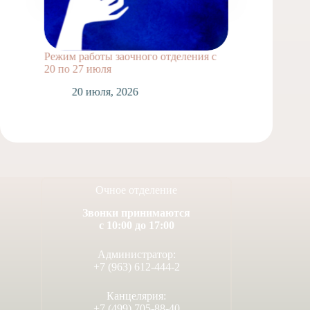
Режим работы заочного отделения с
Выпускн
20 по 27 июля
1
20 июля, 2026
Очное отделение
Звонки принимаются
с 10:00 до 17:00
Администратор:
+7 (963) 612-444-2
Канцелярия:
+7 (499) 705-88-40