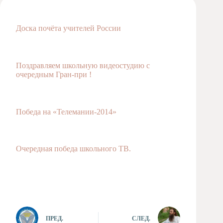
Художественная
студия
Доска почёта учителей России
Музыкальное
отделение
Психологическая
Поздравляем школьную видеостудию с
Служба
очередным Гран-при !
Тьюторская
служба
Победа на «Телемании-2014»
Очередная победа школьного ТВ.
ПРЕД.
СЛЕД.