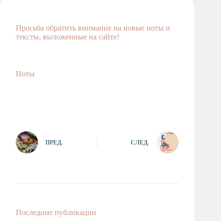
Художественная
студия
Просьба обратить внимание на новые ноты и
Музыкальное
тексты, выложенные на сайте!
отделение
Психологическая
Служба
Ноты
Тьюторская
служба
ПРЕД.
СЛЕД.
Последние публикации