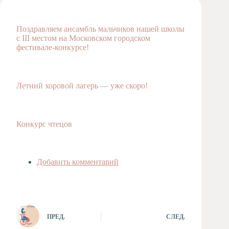
Художественная
студия
Поздравляем ансамбль мальчиков нашей школы
Музыкальное
с III местом на Московском городском
отделение
фестивале-конкурсе!
Психологическая
Служба
Тьюторская
Летний хоровой лагерь — уже скоро!
служба
Конкурс чтецов
Добавить комментарий
ПРЕД.
СЛЕД.