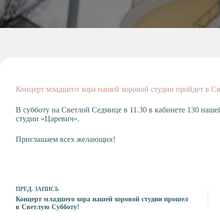
Допобразование
Проекты
Творчество
Художественная
студия
Музыкальное
отделение
Концерт младшего хора нашей хоровой студии пройдет в С
Психологическая
Служба
В субботу на Светлой Седмице в 11.30 в кабинете 130 наш
Тьюторская
студии «Царевич».
служба
Приглашаем всех желающих!
ПРЕД.
ЗАПИСЬ
Концерт младшего хора нашей хоровой студии прошел
в Светлую Субботу!