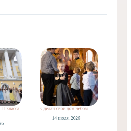
Сделай свой дом небом
Поздравляем выпускн
нашей школы Федора
14 июля, 2026
Лаврухина и Елизавет
Спасскую с совершив
Таинством Венчания!