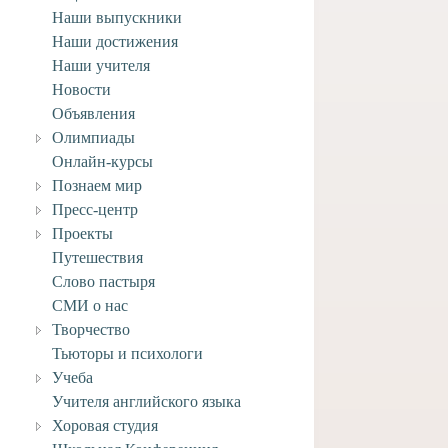
Наши выпускники
Наши достижения
Наши учителя
Новости
Объявления
Олимпиады
Онлайн-курсы
Познаем мир
Пресс-центр
Проекты
Путешествия
Слово пастыря
СМИ о нас
Творчество
Тьюторы и психологи
иков
Поздравляем учащегося
Учеба
заочного отделения Анри
Учителя английского языка
у
А. с творческими
шимся
достижениями!
Хоровая студия