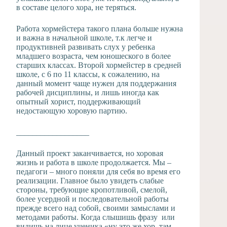
в составе целого хора, не теряться.
Работа хормейстера такого плана больше нужна
и важна в начальной школе, т.к легче и
продуктивней развивать слух у ребенка
младшего возраста, чем юношеского в более
старших классах. Второй хормейстер в средней
школе, с 6 по 11 классы, к сожалению, на
данный момент чаще нужен для поддержания
рабочей дисциплины, и лишь иногда как
опытный хорист, поддерживающий
недостающую хоровую партию.
__________________
Данный проект заканчивается, но хоровая
жизнь и работа в школе продолжается. Мы –
педагоги – много поняли для себя во время его
реализации. Главное было увидеть слабые
стороны, требующие кропотливой, смелой,
более усердной и последовательной работы
прежде всего над собой, своими замыслами и
методами работы. Когда слышишь фразу или
видишь на лице ученика «ну это же хор, там