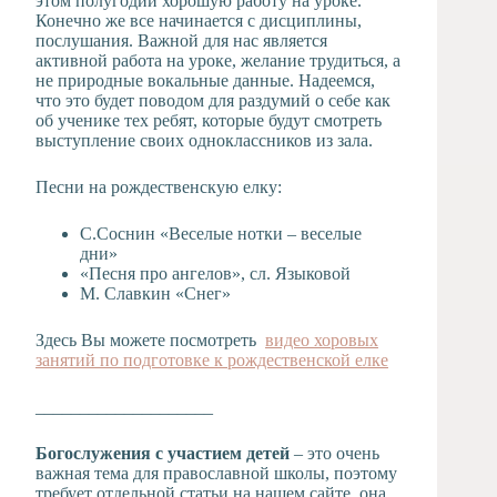
этом полугодии хорошую работу на уроке.
Конечно же все начинается с дисциплины,
послушания. Важной для нас является
активной работа на уроке, желание трудиться, а
не природные вокальные данные. Надеемся,
что это будет поводом для раздумий о себе как
об ученике тех ребят, которые будут смотреть
выступление своих одноклассников из зала.
Песни на рождественскую елку:
С.Соснин «Веселые нотки – веселые
дни»
«Песня про ангелов», сл. Языковой
М. Славкин «Снег»
Здесь Вы можете посмотреть
видео хоровых
занятий по подготовке к рождественской елке
____________________
Богослужения с участием детей
– это очень
важная тема для православной школы, поэтому
требует отдельной статьи на нашем сайте, она