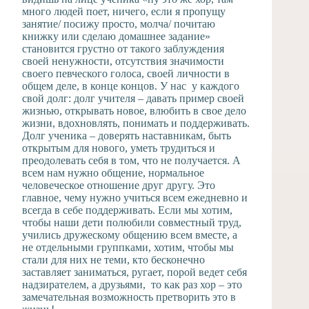
много людей поет, ничего, если я пропущу
занятие/ посижу просто, молча/ почитаю
книжку или сделаю домашнее задание»
становится грустно от такого заблуждения
своей ненужности, отсутствия значимости
своего певческого голоса, своей личности в
общем деле, в конце концов. У нас у каждого
свой долг: долг учителя – давать пример своей
жизнью, открывать новое, влюбить в свое дело
жизни, вдохновлять, понимать и поддерживать.
Долг ученика – доверять наставникам, быть
открытым для нового, уметь трудиться и
преодолевать себя в том, что не получается. А
всем нам нужно общение, нормальное
человеческое отношение друг другу. Это
главное, чему нужно учиться всем ежедневно и
всегда в себе поддерживать. Если мы хотим,
чтобы наши дети полюбили совместный труд,
учились дружескому общению всем вместе, а
не отдельными группками, хотим, чтобы мы
стали для них не теми, кто бесконечно
заставляет заниматься, ругает, порой ведет себя
надзирателем, а друзьями, то как раз хор – это
замечательная возможность претворить это в