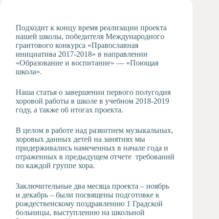
Художественная
студия
Подходит к концу время реализации проекта
Музыкальное
нашей школы, победителя Международного
отделение
грантового конкурса «Православная
инициатива 2017-2018» в направлении
Психологическая
«Образование и воспитание» — «Поющая
Служба
школа».
Тьюторская
служба
Наша статья о завершении первого полугодия
хоровой работы в школе в учебном 2018-2019
году, а также об итогах проекта.
В целом в работе над развитием музыкальных,
хоровых данных детей на занятиях мы
придерживались намеченных в начале года и
отраженных в предыдущем отчете требований
по каждой группе хора.
Заключительные два месяца проекта – ноябрь
и декабрь – были посвящены подготовке к
рождественскому поздравлению 1 Градской
больницы, выступлению на школьной