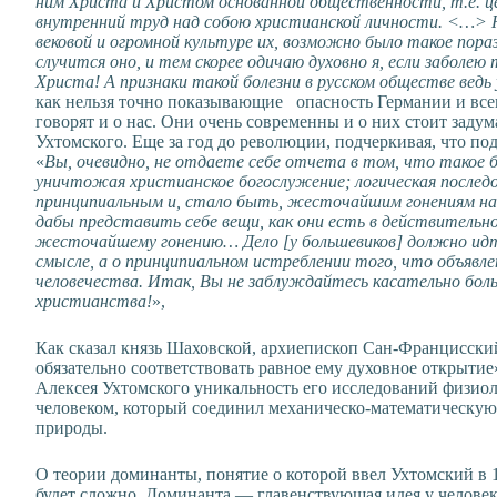
ним Xриста и Христом основанной общественности, т.е. ц
внутренний труд над собою христианской личности. <…> Н
вековой и огромной культуре их, возможно было такое пора
случится оно, и тем скорее одичаю духовно я, если заболе
Христа! А признаки такой болезни в русском обществе ведь
как нельзя точно показывающие опасность Германии и всег
говорят и о нас. Они очень современны и о них стоит задум
Ухтомского. Еще за год до революции, подчеркивая, что по
«
Вы, очевидно, не отдаете себе отчета в том, что такое 
уничтожая христианское богослужение; логическая послед
принципиальным и, стало быть, жесточайшим гонениям на 
дабы представить себе вещи, как они есть в действитель
жесточайшему гонению… Дело [у большевиков] должно идти
смысле, а о принципиальном истреблении того, что объявле
человечества. Итак, Вы не заблуждайтесь касательно бол
христианства!
»,
Как сказал князь Шаховской, архиепископ Сан-Францисск
обязательно соответствовать равное ему духовное открытие
Алексея Ухтомского уникальность его исследований физиол
человеком, который соединил механическо-математическую
природы.
О теории доминанты, понятие о которой ввел Ухтомский в 1
будет сложно. Доминанта — главенствующая идея у человека