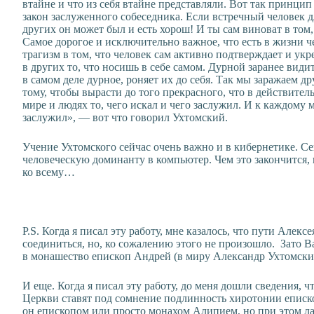
втайне и что из себя втайне представляли. Вот так принци
закон заслуженного собеседника. Если встречный человек дл
других он может был и есть хорош! И ты сам виноват в том,
Самое дорогое и исключительно важное, что есть в жизни 
трагизм в том, что человек сам активно подтверждает и укре
в других то, что носишь в себе самом. Дурной заранее вид
в самом деле дурное, роняет их до себя. Так мы заражаем д
тому, чтобы вырасти до того прекрасного, что в действите
мире и людях то, чего искал и чего заслужил. И к каждому 
заслужил», — вот что говорил Ухтомский.
Учение Ухтомского сейчас очень важно и в кибернетике. С
человеческую доминанту в компьютер. Чем это закончится,
ко всему…
P.S. Когда я писал эту работу, мне казалось, что пути Але
соединиться, но, ко сожалению этого не произошло. Зато
в монашество епископ Андрей (в миру Александр Ухтомски
И еще. Когда я писал эту работу, до меня дошли сведения,
Церкви ставят под сомнение подлинность хиротонии еписко
он епископом или просто монахом Алипием, но при этом ла