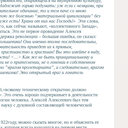
ерковности, опирающейся на внутреннюю культуру,
адлежит горько подумать: уж если с немцами, при
зительное одичание, то и тем паче со мною
ю тою же болезнью “материальной цивилизации” без
 уже есть! Храни от них нас Господь!
» Эти слова,
о, как сейчас называют, «коллективного Запада»,
аться. Это не первое провидение Алексея
ддержка революции – большая ошибка, он сказал:
большевики! Они именно вполне последовательны,
овательность приведет их к прямым,
христианство и христиан! Вы это имейте в виду,
ности! <…> Как же не быть принципиальному и
 не о притеснении, не о гонении в собственном
но ‟врагом пролетариата”, а следовательно, врагом
ьшевизма! Это открытый враг и гонитель
ий,«всякому техническому открытию должно
». Это очень хорошо подчеркивает в деятельности
огии человека. Алексей Алексеевич был тем
 науку с духовной составляющей человеческой
922году, можно сказать многое, но и объяснить ее
, которая всегда находится на первом месте.