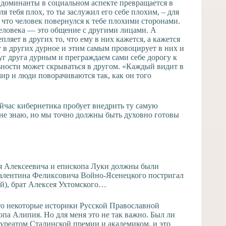
п доминанты в социальном аспекте превращается в
я тебя плох, то ты заслужил его себе плохим, – для
 что человек повернулся к тебе плохими сторонами.
человека — это общение с другими лицами. А
пляет в других то, что ему в них кажется, а кажется
ит в других дурное и этим самым провоцирует в них и
руг друга дурным и преграждаем сами себе дорогу к
льности может скрываться в другом. «Каждый видит в
мир и люди поворачиваются так, как он того
ейчас кибернетика пробует внедрить ту самую
 не знаю, но мы точно должны быть духовно готовы
ксея Алексеевича и епископа Луки должны были
 Валентина Феликсовича Войно-Ясенецкого постригал
й), брат Алексея Ухтомского…
 что некоторые историки Русской Православной
па Алипия. Но для меня это не так важно. Был ли
уреатом Сталинской премии и академиком, и это