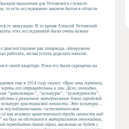
Образцом мышления для Ухтомского служило
ы, то есть исследование законов бытия в области
лся от эвакуации. В то время Алексей Ухтомский
льтаты этих исследований были очень нужны
был диагностирован рак пищевода, обнаружена
ал работать, желая успеть доделать начатое.
ым в своей квартире. Руки его были скрещены на
демик еще в 1914 году сказал: «
Враг наш германец,
черты его отрицательны и злы. Дело, очевидно,
ния “цивилизации”, “культуры”, “культурности”,
удобства и различные материальные блага городской
й культуре христианской личности. Это культура…
ень последовательном, систематическом
сса как великого нравственного труда личности над
о” ни был он обставлен в материальном отношении,
ой первобытно-дикий образ, насколько не будет с