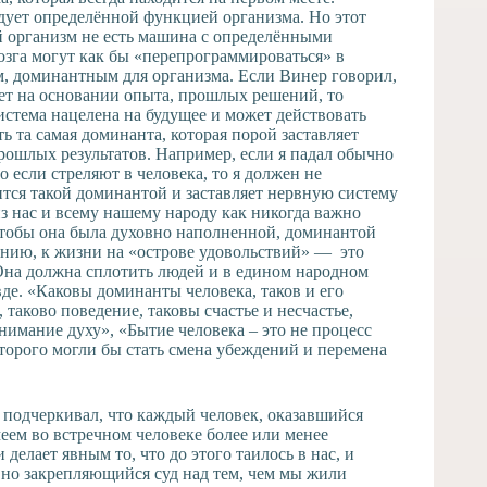
едует определённой функцией организма. Но этот
ой организм не есть машина с определёнными
зга могут как бы «перепрограммироваться» в
ым, доминантным для организма. Если Винер говорил,
ует на основании опыта, прошлых решений, то
система нацелена на будущее и может действовать
ть та самая доминанта, которая порой заставляет
прошлых результатов. Например, если я падал обычно
о если стреляют в человека, то я должен не
ится такой доминантой и заставляет нервную систему
з нас и всему нашему народу как никогда важно
чтобы она была духовно наполненной, доминантой
ению, к жизни на «острове удовольствий» — это
Она должна сплотить людей и в едином народном
де. «Каковы доминанты человека, таков и его
 таково поведение, таковы счастье и несчастье,
нимание духу», «Бытие человека – это не процесс
оторого могли бы стать смена убеждений и перемена
 подчеркивал, что каждый человек, оказавшийся
еем во встречном человеке более или менее
делает явным то, что до этого таилось в нас, и
но закрепляющийся суд над тем, чем мы жили