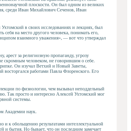
твеннонаучной плоскости. Он был одним из великих
тия, среди Иван Михайлович Сеченов, Иван
Ухтомский в своих исследованиях и лекциях, был
ь себя на место другого человека, понимать его,
инципом взаимного уважения», — вот что утверждал
, арест за религиозную пропаганду, угрозу
не скромным человеком, не говорившим о себе.
крипке. Он изучал Ветхий и Новый Заветы,
ый восторгался работами Павла Флоренского. Его
 лекции по физиологии, чем вызывал неподдельный
ию. Так просто и интересно Алексей Ухтомский мог
рвной системы.
ом Академии наук.
 но и к обольщению результатами интеллектуальной
й и бытия. Но бывает, что он последним замечает