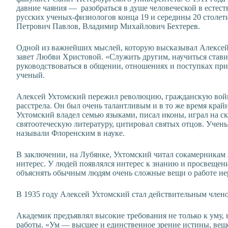
давние чаяния — разобраться в душе человеческой в естес
русских ученых-физиологов конца 19 и середины 20 столе
Петрович Павлов, Владимир Михайлович Бехтерев.
Одной из важнейших мыслей, которую высказывал Алексей 
завет Любви Христовой. «Служить другим, научиться ставит
руководствоваться в общении, отношениях и поступках пр
ученый.
Алексей Ухтомский пережил революцию, гражданскую войну
расстрела. Он был очень талантливым и в то же время край
Ухтомский владел семью языками, писал иконы, играл на с
святоотеческую литературу, цитировал святых отцов. Учен
называли Флоренским в науке.
В заключении, на Лубянке, Ухтомский читал сокамерникам
интерес. У людей появлялся интерес к знанию и просвещен
объяснять обычным людям очень сложные вещи о работе не
В 1935 году Алексей Ухтомский стал действительным член
Академик предъявлял высокие требования не только к уму,
работы. «Ум — высшее и единственное зрение истины, веще