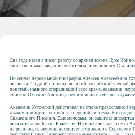
Допобразование
Проекты
Творчество
Художественная
студия
Музыкальное
отделение
Психологическая
Два года назад я писал работу об архиепископе Луке Войно-
Служба
единственным священнослужителем, получившим Сталинс
Тьюторская
служба
Но сейчас передо мной биография Алексея Алексеевича Ух
человека. С одной стороны, великий российский ученый, ф
понятый, намного опередивший свое время, академик, лаур
епископ Охтский Алипий, соединивший в себе два служени
Академик Ухтомский действовал на стыке православной ве
языком принципы устройства нервной системы. В исследо
Священного Писания. Еще молодым, он защитил диссертац
доказательства Бытия Божьего». Но в начале своего пути А
не религии, и, окончив духовную семинарию в Сергиевом П
факультет Санкт-Петербургского университета. С 1911 года