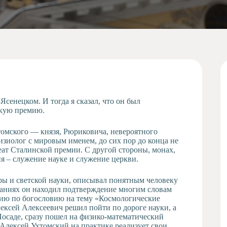
Ясенецком. И тогда я сказал, что он был
кую премию.
томского — князя, Рюриковича, невероятного
изиолог с мировым именем, до сих пор до конца не
еат Сталинской премии. С другой стороны, монах,
я – служение науке и служение церкви.
ры и светской науки, описывал понятным человеку
ваниях он находил подтверждение многим словам
ию по богословию на тему «Космологические
лексей Алексеевич решил пойти по дороге науки, а
осаде, сразу пошел на физико-математический
 Алексей Ухтомский на практике реализует свои