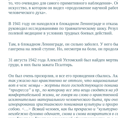
то, что очевидно для самого примитивного наблюдения». 
искусство, в котором он видел «продолжение научной работ
человеческого духа».
В 1941 году он находился в блокадном Ленинграде и отказа
руководил исследованиями по травматическому шоку. Резу
полевой медицине в условиях трудных боевых действий.
Там, в блокадном Ленинграде, он сильно заболел. У него 
гангрена на левой ступне. Но, несмотря на боли, он продолж
31 августа 1942 года Алексей Ухтомский был найден мертв
груди, в них была зажата Псалтирь.
Он был очень прозорлив, и все его провидения сбылись. Ака
так ужасно пал нравственно не оттого, что национальные 
вот в чем: немцы – жертвы того господствующего понима
“прогресса” и пр., по которому все эти вещи сводятся на 
комфортабельной жизни, не говоря ни слова о нравственно
исключительно материального человеческого быта, при оч
игнорировании христианского понимания культуры и прогре
собою. <…> Всякий человек, как бы прекрасно и “культурн
неизбежно духовно одичает, снова и снова возвратится в св