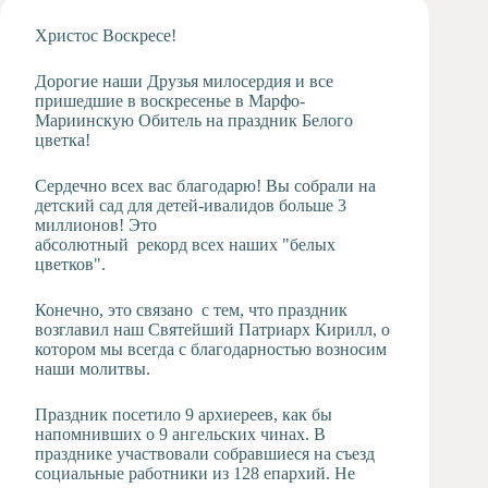
Художественная
Христос Воскресе!
студия
Музыкальное
Дорогие наши Друзья милосердия и все
отделение
пришедшие в воскресенье в Марфо-
Мариинскую Обитель на праздник Белого
Психологическая
цветка!
Служба
Тьюторская
Сердечно всех вас благодарю! Вы собрали на
служба
детский сад для детей-ивалидов больше 3
миллионов! Это
абсолютный рекорд всех наших "белых
цветков".
Конечно, это связано с тем, что праздник
возглавил наш Святейший Патриарх Кирилл, о
котором мы всегда с благодарностью возносим
наши молитвы.
Праздник посетило 9 архиереев, как бы
напомнивших о 9 ангельских чинах. В
празднике участвовали собравшиеся на съезд
социальные работники из 128 епархий. Не