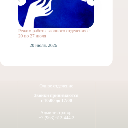
Режим работы заочного отделения с
Выпускн
20 по 27 июля
1
20 июля, 2026
Очное отделение
Звонки принимаются
с 10:00 до 17:00
Администратор:
+7 (963) 612-444-2