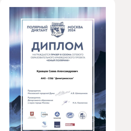
Художественная
студия
Музыкальное
отделение
Психологическая
Служба
Тьюторская
служба