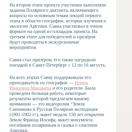
На втором этапе проекта участники выполняли
задания Полярного диктанта, включающего
вопросы по основным темам лекций первого
этапа в области географии, истории изучения и
экологии Арктики. Савва участвовал в очном
формате на одной из площадок проекта. На
третьем этапе для победителей и призёров
будут проводиться экскурсионные
мероприятия.
Савва стал призером, его также наградили
поездкой в Санкт-Петербург с 12 по 16 августа.
На всех этапах Савву поддерживали его
преподаватель по географии —
Ирина
Ивановна Макшаева
и его родители. Была
проведена большая работа, некоторые
результаты которой предлагаем вашему
вниманию — это видеоролик “Земля
Санникова и Русская Полярная экспедиция
(1901-1902 гг), макет медали 150 лет открытия
Земли Франца Иосифа, макет монумента
погибшим полярникам и сказка о спасении
Арктики.