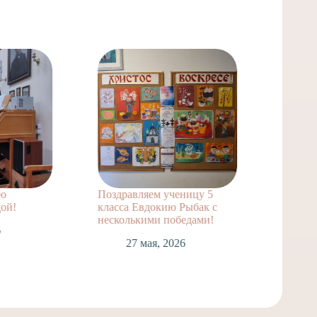
 ученицу 5
Победа Алексея Путилина в
По
кию Рыбак с
первенстве по водному
Же
 победами!
поло
ко
ис
 2026
6 мая, 2026