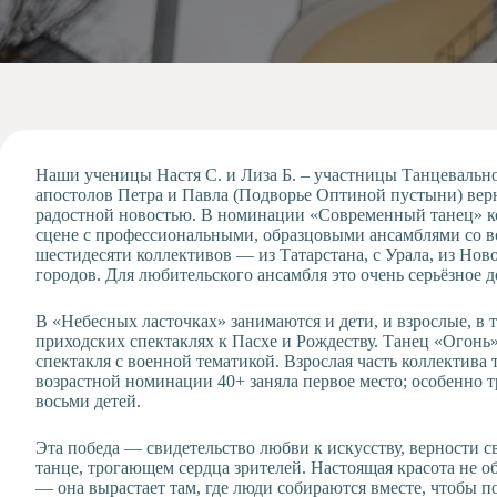
Допобразование
Проекты
Творчество
Художественная
студия
Музыкальное
отделение
Наши ученицы Настя С. и Лиза Б. – участницы Танцевальн
апостолов Петра и Павла (Подворье Оптиной пустыни) вер
Психологическая
радостной новостью. В номинации «Современный танец» кол
Служба
сцене с профессиональными, образцовыми ансамблями со вс
шестидесяти коллективов — из Татарстана, с Урала, из Нов
Тьюторская
городов. Для любительского ансамбля это очень серьёзное 
служба
В «Небесных ласточках» занимаются и дети, и взрослые, в
приходских спектаклях к Пасхе и Рождеству. Танец «Огонь»
спектакля с военной тематикой. Взрослая часть коллектива
возрастной номинации 40+ заняла первое место; особенно т
восьми детей.
Эта победа — свидетельство любви к искусству, верности св
танце, трогающем сердца зрителей. Настоящая красота не о
— она вырастает там, где люди собираются вместе, чтобы п