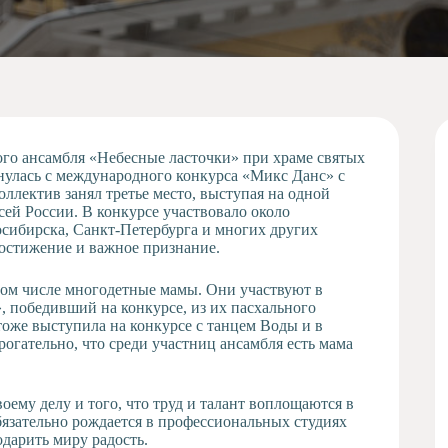
ого ансамбля «Небесные ласточки» при храме святых
нулась с международного конкурса «Микс Данс» с
лектив занял третье место, выступая на одной
ей России. В конкурсе участвовало около
осибирска, Санкт‑Петербурга и многих других
достижение и важное признание.
 том числе многодетные мамы. Они участвуют в
, победивший на конкурсе, из их пасхального
 тоже выступила на конкурсе с танцем Воды и в
рогательно, что среди участниц ансамбля есть мама
оему делу и того, что труд и талант воплощаются в
бязательно рождается в профессиональных студиях
одарить миру радость.