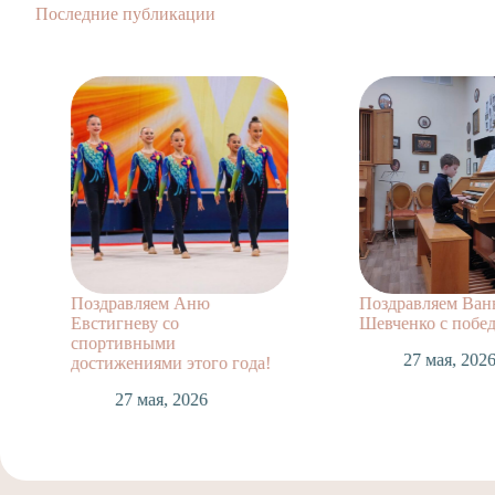
Последние публикации
Поздравляем Ваню
Поздравляем
Шевченко с победой!
класса Евдо
несколькими
27 мая, 2026
да!
27 мая,