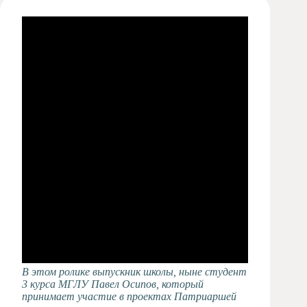
Художественная
студия
Музыкальное
отделение
Психологическая
Служба
Тьюторская
служба
В этом ролике выпускник школы, ныне студент
3 курса МГЛУ Павел Осипов, который
принимает участие в проектах Патриаршей