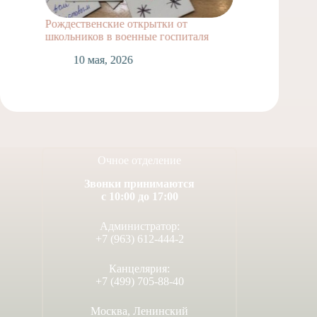
Рождественские открытки от
Акции п
школьников в военные госпиталя
Градск
10 мая, 2026
2
Очное отделение
Звонки принимаются
с 10:00 до 17:00
Администратор:
+7 (963) 612-444-2
Канцелярия:
+7 (499) 705-88-40
Москва, Ленинский