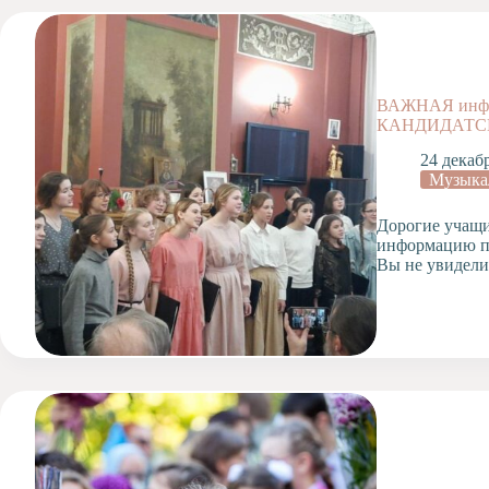
ВАЖНАЯ инфо
КАНДИДАТСКО
24 декаб
Музыка
Дорогие учащи
информацию по
Вы не увидел