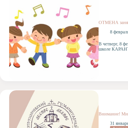
Допобразование
Проекты
Творчество
ОТМЕНА занят
Художественная
студия
8 феврал
Музыкальное
В четверг, 8 ф
отделение
школе КАРАНТ
Психологическая
Служба
Тьюторская
служба
Внимание! Мн
31 январ