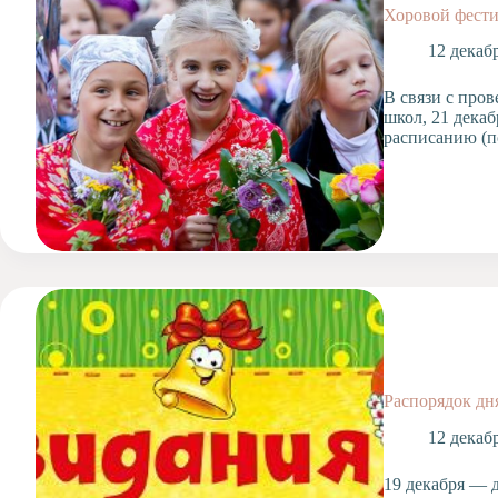
Хоровой фестив
12 декаб
В связи с про
школ, 21 декаб
расписанию (п
Распорядок дня
12 декаб
19 декабря — 