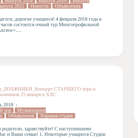
Выпуск 2018
Выпуск 2019
Выпуск
ыпуск 2021
Новости
Объявления
гоги, дорогие учащиеся! 4 февраля 2018 года в
00 часов состоится очный тур Многопрофильной
Аксиос».…
дия_ДОЛЖНИКИ_Концерт СТАРШЕГО хора и
ьчиков 25 января в ХХС
я, 2018
й хор
Музыкальное
е
Объявления
Хоровая студия
и родители, здравствуйте! С наступившими
ас и Ваши семьи! 1. Некоторые учащиеся Студии