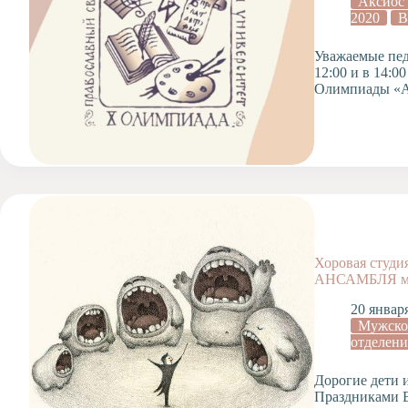
Аксиос
2020
В
Уважаемые педа
12:00 и в 14:
Олимпиады «
Хоровая сту
АНСАМБЛЯ мал
20 январ
Мужско
отделени
Дорогие дети 
Праздниками В