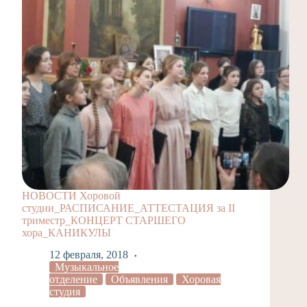
НОВОСТИ Хоровой
студии_РАСПИСАНИЕ_АТТЕСТАЦИЯ за II
триместр_КОНЦЕРТ СТАРШЕГО
хора_КАНИКУЛЫ
12 февраля, 2018
Музыкальное
отделение
Объявления
Хоровая
студия