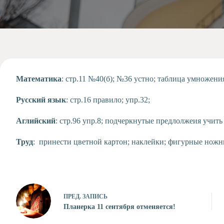
Допобразование
Проекты
Творчество
Художественная
студия
Музыкальное
отделение
Математика
: стр.11 №40(б); №36 устно; таблица умножения
Психологическая
Русский язык
: стр.16 правило; упр.32;
Служба
Тьюторская
Аглийский
: стр.96 упр.8; подчеркнутые предлолжеия учить
служба
Труд
: принести цветной картон; наклейки; фигурные ножни
ПРЕД.
ЗАПИСЬ
Планерка 11 сентября отменяется!