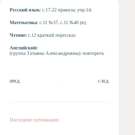
Художественная
Русский язык
: с.17-22 правила; упр.14;
студия
Музыкальное
Математика
: с.11 №37, с.11 №40 (в);
отделение
Психологическая
Чтение:
с.12 краткий перессказ
Служба
Английский:
Тьюторская
(группа Татьяны Александровны): повторить
служба
ПРЕД.
СЛЕД.
Последние публикации