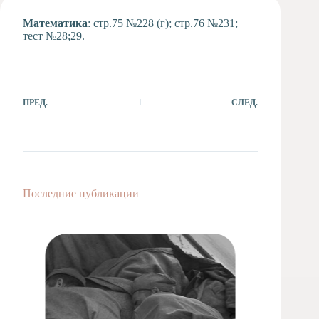
Художественная
Математика
: стр.75 №228 (г); стр.76 №231;
студия
тест №28;29.
Музыкальное
отделение
Психологическая
Служба
ПРЕД.
СЛЕД.
Тьюторская
служба
Последние публикации