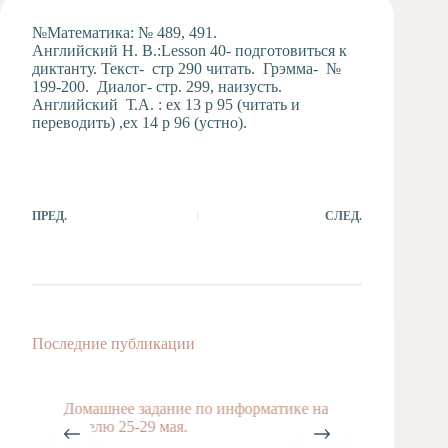
Художественная
№Математика: № 489, 491.
студия
Английский Н. В.:Lesson 40- подготовиться к
диктанту. Текст- cтр 290 читать. Грэмма- №
Музыкальное
199-200. Диалог- стр. 299, наизусть.
отделение
Английский Т.А. : ex 13 p 95 (читать и
Психологическая
переводить) ,ex 14 p 96 (устно).
Служба
Тьюторская
служба
ПРЕД.
СЛЕД.
Последние публикации
Домашнее задание по информатике на
Домашн
неделю 25-29 мая.
неделю 