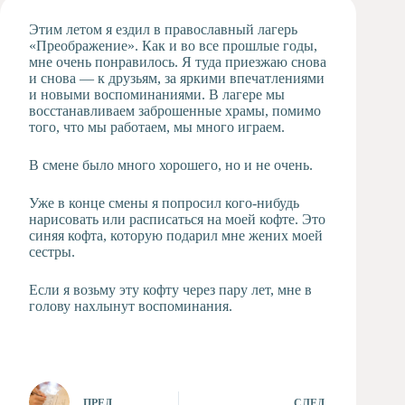
Художественная
Этим летом я ездил в православный лагерь
студия
«Преображение». Как и во все прошлые годы,
мне очень понравилось. Я туда приезжаю снова
Музыкальное
и снова — к друзьям, за яркими впечатлениями
отделение
и новыми воспоминаниями. В лагере мы
Психологическая
восстанавливаем заброшенные храмы, помимо
Служба
того, что мы работаем, мы много играем.
Тьюторская
служба
В смене было много хорошего, но и не очень.
Уже в конце смены я попросил кого-нибудь
нарисовать или расписаться на моей кофте. Это
синяя кофта, которую подарил мне жених моей
сестры.
Если я возьму эту кофту через пару лет, мне в
голову нахлынут воспоминания.
ПРЕД.
СЛЕД.