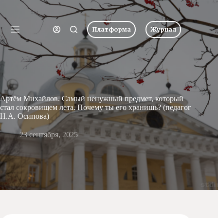
Перейти
к
Имя пользователя или Email
сути
Платформа
Журнал
Ничего
Пароль
Главная
не
найдено
Новости
Забыли пароль?
Запомнить меня
О
школе
Вход
Артём Михайлов. Самый ненужный предмет, который
Учеба
стал сокровищем лета. Почему ты его хранишь? (педагог
Пресс-
Н.А. Осипова)
центр
Имя пользователя или Email
23 сентября, 2025
Хоровая
студия
Получить новый пароль
Царевич
Заочная
школа
← Вернуться ко входу
Допобразование
Проекты
Творчество