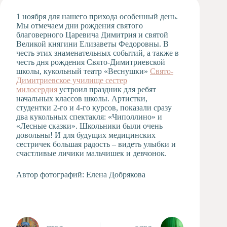
Художественная
1 ноября для нашего прихода особенный день.
студия
Мы отмечаем дни рождения святого
благоверного Царевича Димитрия и святой
Музыкальное
Великой княгини Елизаветы Федоровны. В
отделение
честь этих знаменательных событий, а также в
Психологическая
честь дня рождения Свято-Димитриевской
Служба
школы, кукольный театр «Веснушки»
Свято-
Димитриевское училище сестер
Тьюторская
милосердия
устроил праздник для ребят
служба
начальных классов школы. Артистки,
студентки 2-го и 4-го курсов, показали сразу
два кукольных спектакля: «Чиполлино» и
«Лесные сказки». Школьники были очень
довольны! И для будущих медицинских
сестричек большая радость – видеть улыбки и
счастливые личики мальчишек и девчонок.
Автор фотографий: Елена Добрякова