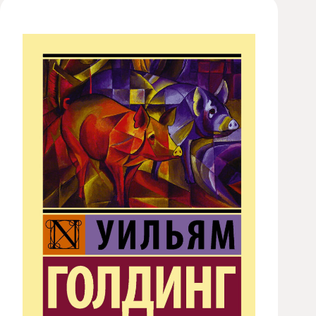
Художественная
студия
Музыкальное
отделение
Психологическая
Служба
Тьюторская
служба