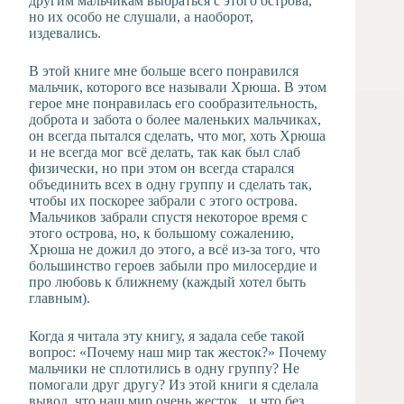
другим мальчикам выбраться с этого острова,
но их особо не слушали, а наоборот,
издевались.
В этой книге мне больше всего понравился
мальчик, которого все называли Хрюша. В этом
герое мне понравилась его сообразительность,
доброта и забота о более маленьких мальчиках,
он всегда пытался сделать, что мог, хоть Хрюша
и не всегда мог всё делать, так как был слаб
физически, но при этом он всегда старался
объединить всех в одну группу и сделать так,
чтобы их поскорее забрали с этого острова.
Мальчиков забрали спустя некоторое время с
этого острова, но, к большому сожалению,
Хрюша не дожил до этого, а всё из-за того, что
большинство героев забыли про милосердие и
про любовь к ближнему (каждый хотел быть
главным).
Когда я читала эту книгу, я задала себе такой
вопрос: «Почему наш мир так жесток?» Почему
мальчики не сплотились в одну группу? Не
помогали друг другу? Из этой книги я сделала
вывод, что наш мир очень жесток, и что без