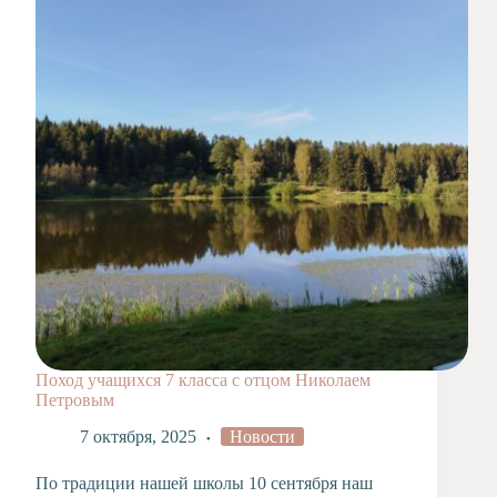
Художественная
студия
Музыкальное
отделение
Психологическая
Служба
Тьюторская
служба
Поход учащихся 7 класса с отцом Николаем
Петровым
7 октября, 2025
Новости
По традиции нашей школы 10 сентября наш