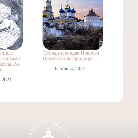
ринные
Тропарь и кондак Покрова
Тропар
альчиками
Пресвятой Богородицы
Воздви
колы. Ах
Господ
6 апреля, 2021
я
6
, 2021