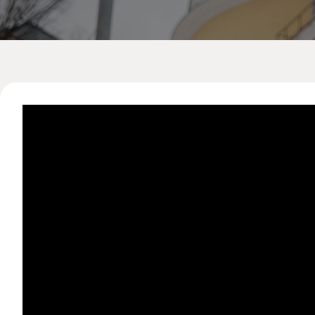
Допобразование
Проекты
Творчество
Художественная
студия
Музыкальное
отделение
Психологическая
Служба
Тьюторская
служба