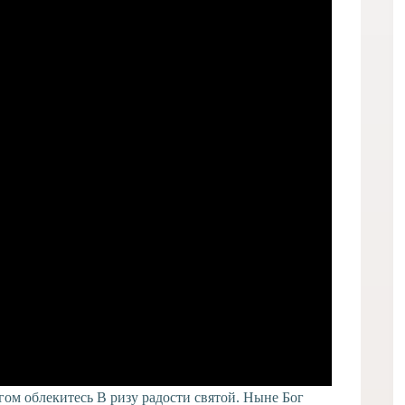
гом облекитесь В ризу радости святой. Ныне Бог