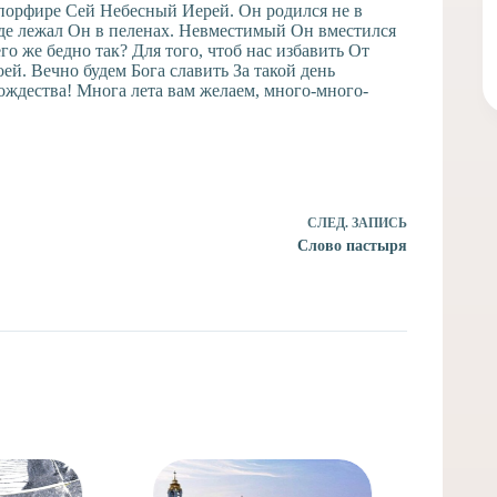
в порфире Сей Небесный Иерей. Он родился не в
 Где лежал Он в пеленах. Невместимый Он вместился
го же бедно так? Для того, чтоб нас избавить От
й. Вечно будем Бога славить За такой день
ождества! Многа лета вам желаем, много-много-
СЛЕД.
ЗАПИСЬ
Слово пастыря