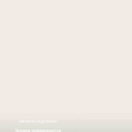
ь и кондак
Тропарь Рождества
жения Креста
Богородицы
ня
6 апреля, 2021
 апреля, 2021
Заочное отделение
Звонки принимаются