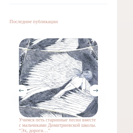
Последние публикации
Учимся петь старинные песни вместе
Учимся 
с мальчиками Димитриевской школы.
с маль
“Эх, дороги…”
Ах ты, 