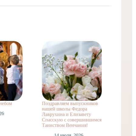
 небом
Поздравляем выпускников
Поздра
нашей школы Федора
заочно
26
Лаврухина и Елизавету
А. с т
Спасскую с совершившимся
достиж
Таинством Венчания!
1
14 июля, 2026