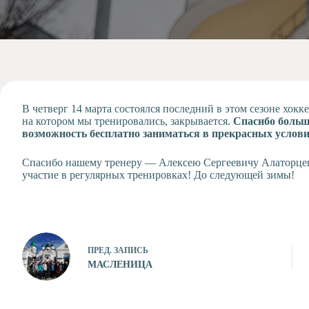
Допобразование
Проекты
Творчество
Художественная
студия
Музыкальное
отделение
В четверг 14 марта состоялся последний в этом сезоне хокк
на котором мы тренировались, закрывается.
Спасибо больш
Психологическая
возможность бесплатно заниматься в прекрасных услови
Служба
Тьюторская
Спасибо нашему тренеру — Алексею Сергеевичу Алаторцев
служба
участие в регулярных тренировках! До следующей зимы!
ПРЕД.
ЗАПИСЬ
МАСЛЕНИЦА