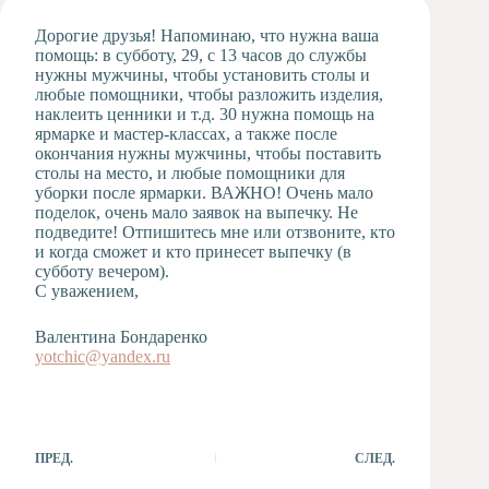
Художественная
Дорогие друзья! Напоминаю, что нужна ваша
студия
помощь: в субботу, 29, с 13 часов до службы
нужны мужчины, чтобы установить столы и
Музыкальное
любые помощники, чтобы разложить изделия,
отделение
наклеить ценники и т.д. 30 нужна помощь на
Психологическая
ярмарке и мастер-классах, а также после
Служба
окончания нужны мужчины, чтобы поставить
столы на место, и любые помощники для
Тьюторская
уборки после ярмарки. ВАЖНО! Очень мало
служба
поделок, очень мало заявок на выпечку. Не
подведите! Отпишитесь мне или отзвоните, кто
и когда сможет и кто принесет выпечку (в
субботу вечером).
С уважением,
Валентина Бондаренко
yotchic@yandex.ru
ПРЕД.
СЛЕД.