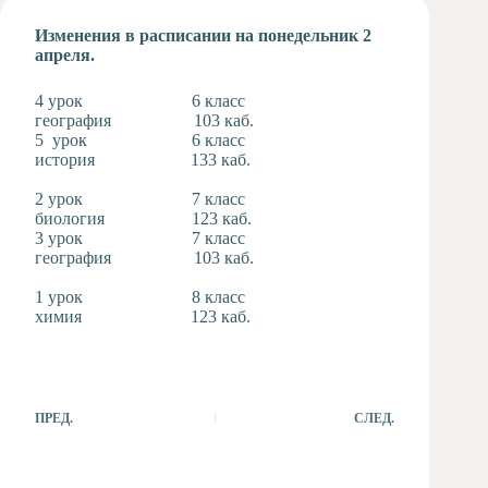
Художественная
Изменения в расписании на понедельник 2
студия
апреля.
Музыкальное
отделение
4 урок 6 класс
география 103 каб.
Психологическая
5 урок 6 класс
Служба
история 133 каб.
Тьюторская
служба
2 урок 7 класс
биология 123 каб.
3 урок 7 класс
география 103 каб.
1 урок 8 класс
химия 123 каб.
ПРЕД.
СЛЕД.