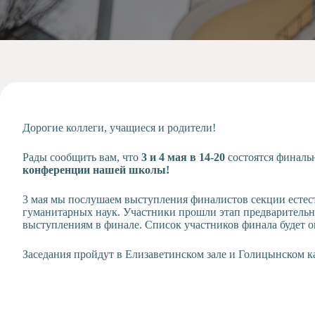
Допобразование
Проекты
Творчество
Художественная
студия
Музыкальное
отделение
Дорогие коллеги, учащиеся и родители!
Психологическая
Служба
Рады сообщить вам, что
3 и 4 мая в 14-20
состоятся финаль
Тьюторская
конференции нашей школы!
служба
3 мая мы послушаем выступления финалистов секции естест
гуманитарных наук. Участники прошли этап предварительно
выступлениям в финале. Список участников финала будет о
Заседания пройдут в Елизаветинском зале и Голицынском к