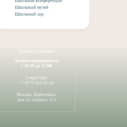
Школьная Конференция
 и Елизавету
А. с творческими
с совершившимся
достижениями!
Школьный музей
 Венчания!
Школьный хор
14 июля, 2026
юля, 2026
Заочное отделение
Звонки принимаются
с 10:00 до 17:00
Секретари:
+7 (977) 412-91-63
Москва, Шаболовка,
дом 33, кабинет 123