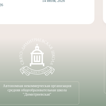
14 июля, 2026
Лаврухина
Спасскую 
Таинством
14 и
Автономная некоммерческая организация
средняя общеобразовательная школа
"Димитриевская"