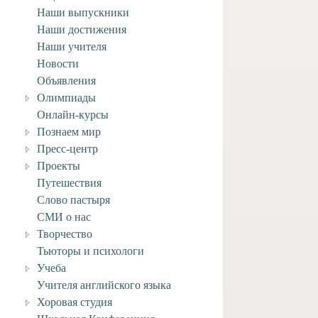
Наши выпускники
Наши достижения
Наши учителя
Новости
Объявления
Олимпиады
Онлайн-курсы
Познаем мир
Пресс-центр
Проекты
Путешествия
Слово пастыря
СМИ о нас
Творчество
Тьюторы и психологи
Учеба
Учителя английского языка
ем выпускников
Поздравляем учащегося
Хоровая студия
лы Федора
заочного отделения Анри