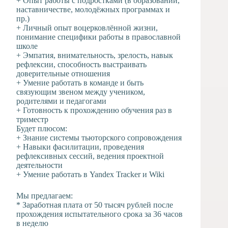
+ Опыт работы с подростками (в образовании,
наставничестве, молодёжных программах и
пр.)
+ Личный опыт воцерковлённой жизни,
понимание специфики работы в православной
школе
+ Эмпатия, внимательность, зрелость, навык
рефлексии, способность выстраивать
доверительные отношения
+ Умение работать в команде и быть
связующим звеном между учеником,
родителями и педагогами
+ Готовность к прохождению обучения раз в
триместр
Будет плюсом:
+ Знание системы тьюторского сопровождения
+ Навыки фасилитации, проведения
рефлексивных сессий, ведения проектной
деятельности
+ Умение работать в Yandex Tracker и Wiki
Мы предлагаем:
* Заработная плата от 50 тысяч рублей после
прохождения испытательного срока за 36 часов
в неделю