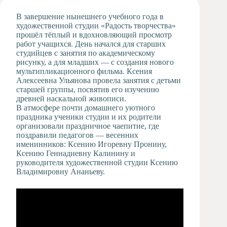
Художественная
В завершение нынешнего учебного года в
студия
художественной студии «Радость творчества»
прошёл тёплый и вдохновляющий просмотр
Музыкальное
работ учащихся. День начался для старших
отделение
студийцев с занятия по академическому
Психологическая
рисунку, а для младших — с создания нового
Служба
мультипликационного фильма. Ксения
Алексеевна Ульянова провела занятия с детьми
Тьюторская
старшей группы, посвятив его изучению
служба
древней наскальной живописи.
В атмосфере почти домашнего уютного
праздника ученики студии и их родители
организовали праздничное чаепитие, где
поздравили педагогов — весенних
именинников: Ксению Игоревну Пронину,
Ксению Геннадиевну Калинину и
руководителя художественной студии Ксению
Владимировну Ананьеву.