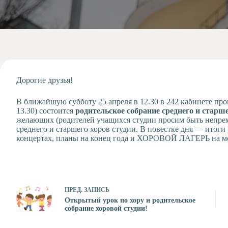
Допобразование
Проекты
Творчество
Художественная
студия
Музыкальное
отделение
Дорогие друзья!
Психологическая
В ближайшую субботу 25 апреля в 12.30 в 242 кабинете про
Служба
13.30) состоится
родительское собрание среднего и старше
Тьюторская
желающих (родителей учащихся студии просим быть непрем
служба
среднего и старшего хоров студии. В повестке дня — итоги 
концертах, планы на конец года и ХОРОВОЙ ЛАГЕРЬ на мор
ПРЕД.
ЗАПИСЬ
Открытый урок по хору и родительское
собрание хоровой студии!