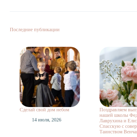
Последние публикации
Поздравляем выпускников
Поздравляем 
нашей школы Федора
заочного отд
Лаврухина и Елизавету
А. с творческ
Спасскую с совершившимся
достижениями
Таинством Венчания!
14 июля