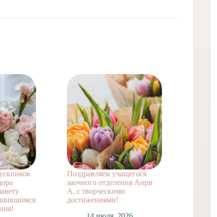
учащегося
Лагерные сборы по
еления Анри
парусно-гребному
ими
многоборью
!
14 июля, 2026
, 2026