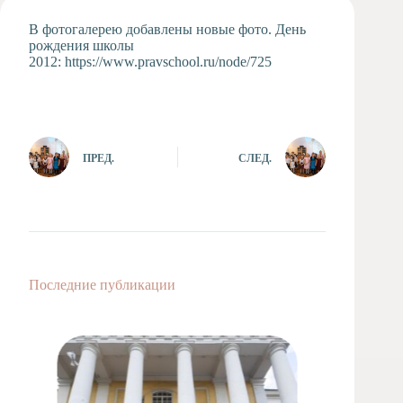
Художественная
В фотогалерею добавлены новые фото. День
студия
рождения школы
2012: https://www.pravschool.ru/node/725
Музыкальное
отделение
Психологическая
Служба
Тьюторская
ПРЕД.
СЛЕД.
служба
Последние публикации