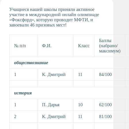
Художественная
Учащиеся нашей школы приняли активное
студия
участие в международной онлайн олимпиаде
«Фоксфорд», которую проводит МФТИ, и
Музыкальное
завоевали 46 призовых мест!
отделение
Психологическая
Служба
Баллы
№ п/п
Ф.И.
Класс
(набрано/
Тьюторская
максимум)
служба
обществознание
1
К. Дмитрий
11
84/100
история
1
П. Дарья
10
62/100
2
К. Дмитрий
11
81/100