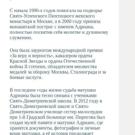
С начала 1990-х годов помогала на подворье
Свято-Успенского Пюхтицкого женского
монастыря в Москве, а в 2000 году приняла
монашеский постриг с именем Адриана,
полностью посвятив себя молитве и духовному
служению.
Она была лауреатом международной премии
«За веру и верность», кавалером ордена
Красной Звезды и ордена Отечественной
войны II степени, обладателем множества
медалей за оборону Москвы, Сталинграда и за
боевые заслуги.
В последние годы жизни судьба матушки
Адрианы была тесно связана с учениками
Свято-Димитриевской школы. В 2012 году в
Свято-Димитриевской школе и Свято-
Димитриевском училище сестер милосердия
при 1-й Градской больнице им. Пирогова был
создан музей памяти о матушке Адриане, где
хранятся документы, фотографии и личные
вещи матушки, а её история продолжает