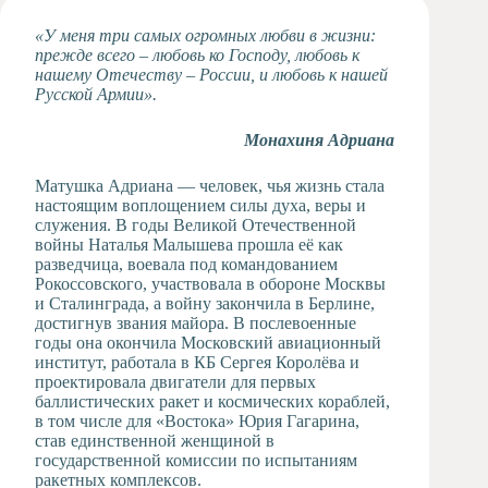
Художественная
«У меня три самых огромных любви в жизни:
студия
прежде всего – любовь ко Господу, любовь к
нашему Отечеству – России, и любовь к нашей
Музыкальное
Русской Армии».
отделение
Психологическая
Монахиня Адриана
Служба
Тьюторская
Матушка Адриана — человек, чья жизнь стала
служба
настоящим воплощением силы духа, веры и
служения. В годы Великой Отечественной
войны Наталья Малышева прошла её как
разведчица, воевала под командованием
Рокоссовского, участвовала в обороне Москвы
и Сталинграда, а войну закончила в Берлине,
достигнув звания майора. В послевоенные
годы она окончила Московский авиационный
институт, работала в КБ Сергея Королёва и
проектировала двигатели для первых
баллистических ракет и космических кораблей,
в том числе для «Востока» Юрия Гагарина,
став единственной женщиной в
государственной комиссии по испытаниям
ракетных комплексов.