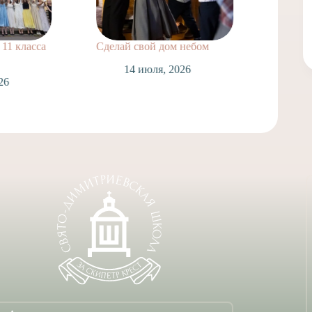
 класса
Сделай свой дом небом
Поздрав
нашей ш
14 июля, 2026
Лаврухин
Спасску
Таинств
14 