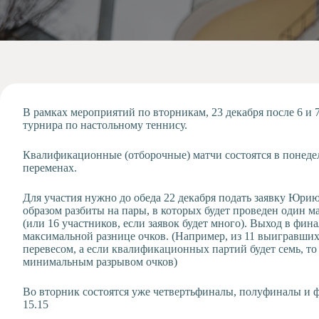
Допобразование
Проекты
Творчество
Художественная
студия
Музыкальное
отделение
В рамках мероприятий по вторникам, 23 декабря после 6 и 
турнира по настольному теннису.
Психологическая
Служба
Квалификационные (отборочные) матчи состоятся в понедель
Тьюторская
переменах.
служба
Для участия нужно до обеда 22 декабря подать заявку Юри
образом разбиты на пары, в которых будет проведен один ма
(или 16 участников, если заявок будет много). Выход в фин
максимальной разнице очков. (Например, из 11 выигравших
перевесом, а если квалификационных партий будет семь, то
минимальным разрывом очков)
Во вторник состоятся уже четвертьфиналы, полуфиналы и ф
15.15