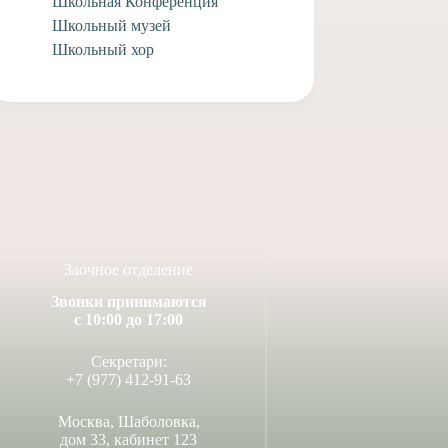
Школьная Конференция
Школьный музей
Школьный хор
ляем выпускников
Поздравляем учащегося
колы Федора
заочного отделения Анри
а и Елизавету
А. с творческими
ю с совершившимся
достижениями!
ом Венчания!
14 июля, 2026
июля, 2026
Заочное отделение
Звонки принимаются
с 10:00 до 17:00
Секретари:
+7 (977) 412-91-63
Москва, Шаболовка,
дом 33, кабинет 123