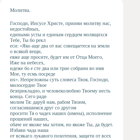
Художественная
Молитва.
студия
Музыкальное
Господи, Иисусе Христе, приими молитву нас,
отделение
недостойных,
едиными усты и единым сердцем молящихся
Психологическая
Тебе, Ты бо рекл
Служба
еси: «Яко аще два от вас совещаетеся на земли
Тьюторская
о всякой вещи,
служба
еяже аще просите, будет им от Отца Моего,
Иже на небесех,
идеже бо е сте два или трие собрани во имя
Мое, ту есмь посреде
их». Непреложны суть словеса Твоя, Господи,
милосердие Твое
безприкладно, и человеколюбию Твоему несть
конца. Сего ради
молим Тя: даруй нам, рабом Твоим,
согласившимся друг со другом
просити Тя о чадех наших (имена), исполнение
прошений наших,
обаче не якоже мы хотим, но якоже Ты, да будет.
Избави чада наша
от всякаго лукавого похотения, защити от всех