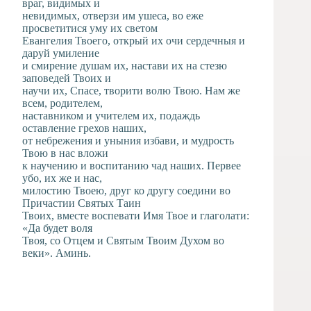
враг, видимых и
невидимых, отверзи им ушеса, во еже
просветитися уму их светом
Евангелия Твоего, открый их очи сердечныя и
даруй умиление
и смирение душам их, настави их на стезю
заповедей Твоих и
научи их, Спасе, творити волю Твою. Нам же
всем, родителем,
наставником и учителем их, подаждь
оставление грехов наших,
от небрежения и уныния избави, и мудрость
Твою в нас вложи
к научению и воспитанию чад наших. Первее
убо, их же и нас,
милостию Твоею, друг ко другу соедини во
Причастии Святых Таин
Твоих, вместе воспевати Имя Твое и глаголати:
«Да будет воля
Твоя, со Отцем и Святым Твоим Духом во
веки». Аминь.