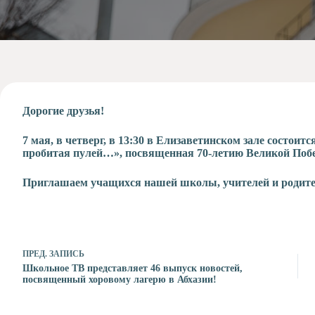
Допобразование
Проекты
Творчество
Художественная
студия
Музыкальное
отделение
Дорогие друзья!
Психологическая
7 мая, в четверг, в 13:30 в Елизаветинском зале состо
Служба
пробитая пулей…», посвященная 70-летию Великой Поб
Тьюторская
служба
Приглашаем учащихся нашей школы, учителей и родите
ПРЕД.
ЗАПИСЬ
Школьное ТВ представляет 46 выпуск новостей,
посвященный хоровому лагерю в Абхазии!