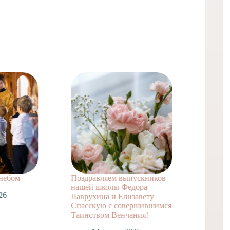
 небом
Поздравляем выпускников
Поздра
нашей школы Федора
заочно
26
Лаврухина и Елизавету
А. с т
Спасскую с совершившимся
достиж
Таинством Венчания!
1