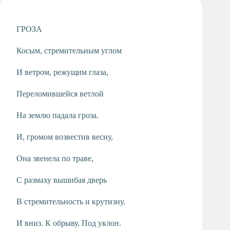
Художественная
студия
ГРОЗА
Музыкальное
отделение
Косым, стремительным углом
Психологическая
Служба
И ветром, режущим глаза,
Тьюторская
служба
Переломившейся ветлой
На землю падала гроза.
И, громом возвестив весну,
Она звенела по траве,
С размаху вышибая дверь
В стремительность и крутизну.
И вниз. К обрыву. Под уклон.