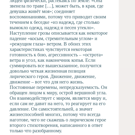
людей физически, растекаясь по земле: «Она
звенела по траве […], может быть, в края, где
девушка живёт моя»; соединяет
воспоминаниями, потому что приводит своим
течением к беседке «из надежд, где столько
вымокло одежд, надежд и песен утекло».
Наступление грозы описывается как некоторое
падение «косым, стремительным углом» и
«режущим глаза» ветром. В обоих этих
характеристиках чувствуется некоторая
готовность к бою, агрессивность – «острота»
ветра и угол, как наконечник копья. Если
суммировать все вышесказанное, получится
довольно четкая жизненная позиция
лирического героя. Движение, движение,
движение – вот что для него жизнь.
Постоянные перемены, непредсказуемость. Он
обращен лицом к миру, острой вершиной угла.
Он взаимодействует с миром, является миру и,
если сам не давит на него, то реагирует на его
давление. Он самостоятельней, а значит
жизнеспособней многих, потому что всегда
наготове, чего не скажешь о лирическом герое
второго стихотворения, написанного в ответ
только что разобранному.