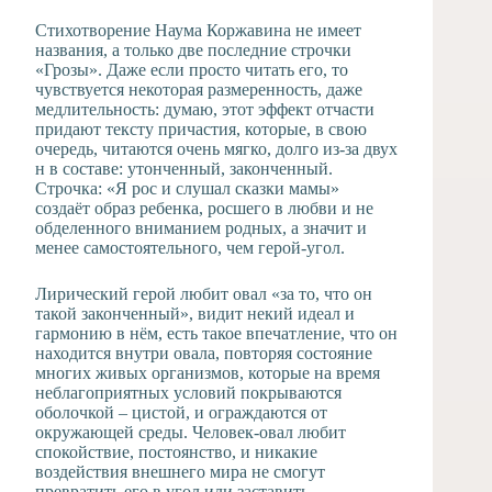
Стихотворение Наума Коржавина не имеет
названия, а только две последние строчки
«Грозы». Даже если просто читать его, то
чувствуется некоторая размеренность, даже
медлительность: думаю, этот эффект отчасти
придают тексту причастия, которые, в свою
очередь, читаются очень мягко, долго из-за двух
н в составе: утонченный, законченный.
Строчка: «Я рос и слушал сказки мамы»
создаёт образ ребенка, росшего в любви и не
обделенного вниманием родных, а значит и
менее самостоятельного, чем герой-угол.
Лирический герой любит овал «за то, что он
такой законченный», видит некий идеал и
гармонию в нём, есть такое впечатление, что он
находится внутри овала, повторяя состояние
многих живых организмов, которые на время
неблагоприятных условий покрываются
оболочкой – цистой, и ограждаются от
окружающей среды. Человек-овал любит
спокойствие, постоянство, и никакие
воздействия внешнего мира не смогут
превратить его в угол или заставить