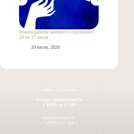
Режим работы заочного отделения с
Подвиг
20 по 27 июля
унывал
20 июля, 2026
1
Очное отделение
Звонки принимаются
с 10:00 до 17:00
Администратор:
+7 (963) 612-444-2