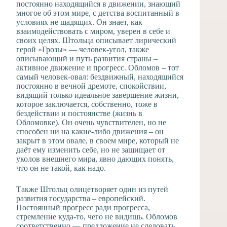
постоянно находящийся в движении, знающий
многое об этом мире, с детства воспитанный в
условиях не щадящих. Он знает, как
взаимодействовать с миром, уверен в себе и
своих целях. Штольца описывает лирический
герой «Грозы» — человек-угол, также
описывающий и путь развития страны –
активное движение и прогресс. Обломов – тот
самый человек-овал: бездвижный, находящийся
постоянно в вечной дремоте, спокойствии,
видящий только идеальное завершение жизни,
которое заключается, собственно, тоже в
бездействии и постоянстве (жизнь в
Обломовке). Он очень чувствителен, но не
способен ни на какие-либо движения – он
закрыт в этом овале, в своем мире, который не
даёт ему изменить себе, но не защищает от
уколов внешнего мира, явно дающих понять,
что он не такой, как надо.
Также Штольц олицетворяет один из путей
развития государства – европейский.
Постоянный прогресс ради прогресса,
стремление куда-то, чего не видишь. Обломов
соответственно — предложение не следовать