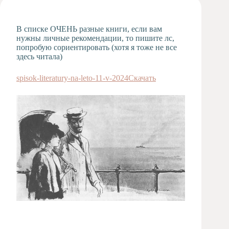
Художественная
студия
В списке ОЧЕНЬ разные книги, если вам
Музыкальное
нужны личные рекомендации, то пишите лс,
отделение
попробую сориентировать (хотя я тоже не все
здесь читала)
Психологическая
Служба
spisok-literatury-na-leto-11-v-2024
Скачать
Тьюторская
служба