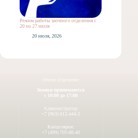
Режим работы заочного отделения с
Выпускн
20 по 27 июля
1
20 июля, 2026
Очное отделение
Звонки принимаются
с 10:00 до 17:00
Администратор:
+7 (963) 612-444-2
Канцелярия:
+7 (499) 705-88-40