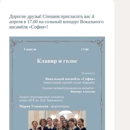
Художественная
студия
Дорогие друзья! Спешим пригласить вас 4
Музыкальное
апреля в 17.00 на сольный концерт Вокального
отделение
ансамбля «София»!
Психологическая
Служба
Тьюторская
служба