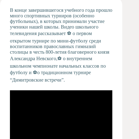
Художественная
В конце завершившегося учебного года прошло
студия
много спортивных турниров (особенно
футбольных), в которых принимали участие
Музыкальное
ученики нашей школы. Видео школьного
отделение
телевидения рассказывает ⚽ о первом
Психологическая
открытом турнире по мини-футболу среди
Служба
воспитанников православных гимназий
Тьюторская
столицы в честь 800-летия благоверного князя
служба
Александра Невского,⚽ о внутреннем
школьном чемпионате начальных классов по
футболу и ⚽о традиционном турнире
“Димитровские встречи”.