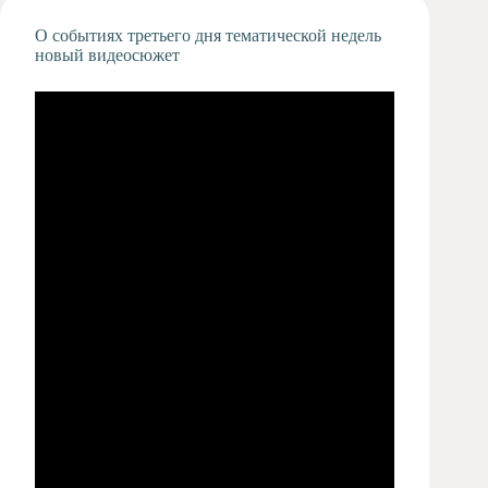
Художественная
О событиях третьего дня тематической недель
студия
новый видеосюжет
Музыкальное
отделение
Психологическая
Служба
Тьюторская
служба