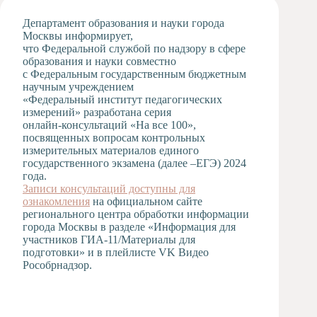
Художественная
Департамент образования и науки города
студия
Москвы информирует,
что Федеральной службой по надзору в сфере
Музыкальное
образования и науки совместно
отделение
с Федеральным государственным бюджетным
Психологическая
научным учреждением
Служба
«Федеральный институт педагогических
измерений» разработана серия
Тьюторская
онлайн-консультаций «На все 100»,
служба
посвященных вопросам контрольных
измерительных материалов единого
государственного экзамена (далее –ЕГЭ) 2024
года.
Записи консультаций доступны для
ознакомления
на официальном сайте
регионального центра обработки информации
города Москвы в разделе «Информация для
участников ГИА-11/Материалы для
подготовки» и в плейлисте VK Видео
Рособрнадзор.