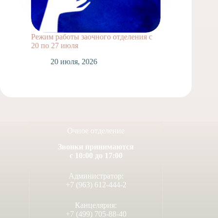
Режим работы заочного отделения с
Выпускн
20 по 27 июля
1
20 июля, 2026
Очное отделение
Звонки принимаются
с 10:00 до 17:00
Администратор:
+7 (963) 612-444-2
Канцелярия:
+7 (499) 705-88-40